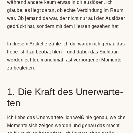
wäh­rend andere kaum etwas in dir aus­lö­sen. Ich
glaube, es liegt daran, ob echte Ver­bin­dung im Raum
war. Ob jemand da war, der nicht nur auf den Aus­lö­ser
gedrückt hat, son­dern mit dem Her­zen gese­hen hat.
In die­sem Arti­kel erzähle ich dir, warum ich genau das
liebe: still zu beob­ach­ten – und dabei das Sicht­bar­
wer­den ech­ter, manch­mal fast ver­bor­ge­ner Momente
zu beglei­ten.
1. Die Kraft des Uner­war­te­
ten
Ich liebe das Uner­war­tete. Ich weiß nie genau, wel­che
Momente sich zei­gen wer­den und genau das macht