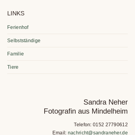
LINKS
Feri­en­hof
Selbst­stän­dige
Fami­lie
Tiere
Sandra Neher
Fotografin aus Mindelheim
Telefon: 0152 27790612
Email:
nachricht@sandraneher.de