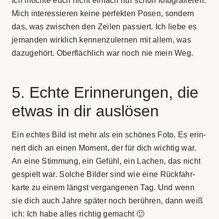
Ich möchte euch nicht ein­fach nur schön foto­gra­fie­ren.
Mich inter­es­sie­ren keine per­fek­ten Posen, son­dern
das, was zwi­schen den Zei­len pas­siert. Ich liebe es
jeman­den wirk­lich ken­nen­zu­ler­nen mit allem, was
dazu­ge­hört. Ober­fläch­lich war noch nie mein Weg.
5. Echte Erin­ne­run­gen, die
etwas in dir aus­lö­sen
Ein ech­tes Bild ist mehr als ein schö­nes Foto. Es erin­
nert dich an einen Moment, der für dich wich­tig war.
An eine Stim­mung, ein Gefühl, ein Lachen, das nicht
gespielt war. Sol­che Bil­der sind wie eine Rück­fahr­
karte zu einem längst ver­gan­ge­nen Tag. Und wenn
sie dich auch Jahre spä­ter noch berüh­ren, dann weiß
ich: Ich habe alles rich­tig gemacht 🙂