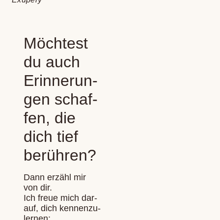
Möch­test
du auch
Erin­ne­run­
gen schaf­
fen, die
dich tief
berüh­ren?
Dann erzähl mir
von dir.
Ich freue mich dar­
auf, dich ken­nen­zu­
ler­nen: