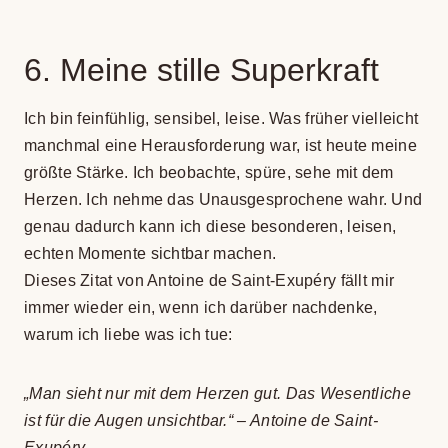
6. Meine stille Super­kraft
Ich bin fein­füh­lig, sen­si­bel, leise. Was frü­her viel­leicht
manch­mal eine Her­aus­for­de­rung war, ist heute meine
größte Stärke. Ich beob­achte, spüre, sehe mit dem
Her­zen. Ich nehme das Unaus­ge­spro­chene wahr. Und
genau dadurch kann ich diese beson­de­ren, lei­sen,
ech­ten Momente sicht­bar machen.
Die­ses Zitat von Antoine de Saint-Exupéry fällt mir
immer wie­der ein, wenn ich dar­über nach­denke,
warum ich liebe was ich tue:
„Man sieht nur mit dem Her­zen gut. Das Wesent­li­che
ist für die Augen unsicht­bar.“ – Antoine de Saint-
Exupéry