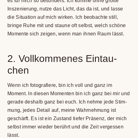
es für mich so beson­ders. Ich komme ohne große
Insze­nie­rung, nutze das Licht, das da ist, und lasse
die Situa­tion auf mich wir­ken. Ich beob­achte still,
bringe Ruhe mit und staune oft selbst, welch schöne
Momente sich zei­gen, wenn man ihnen Raum lässt.
2. Voll­kom­me­nes Ein­tau­
chen
Wenn ich foto­gra­fiere, bin ich voll und ganz im
Moment. In die­sen Momen­ten bin ich ganz bei mir und
gerade des­halb ganz bei euch. Ich nehme jede Stim­
mung, jedes Detail auf, meine Wahr­neh­mung ist
geschärft. Es ist ein Zustand tie­fer Prä­senz, der mich
selbst immer wie­der berührt und die Zeit ver­ges­sen
lässt.