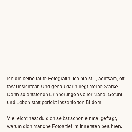
Ich bin keine laute Foto­gra­fin. Ich bin still, acht­sam, oft
fast unsicht­bar. Und genau darin liegt meine Stärke.
Denn so ent­ste­hen Erin­ne­run­gen vol­ler Nähe, Gefühl
und Leben statt per­fekt insze­nier­ten Bil­dern.
Viel­leicht hast du dich selbst schon ein­mal gefragt,
warum dich man­che Fotos tief im Inners­ten berüh­ren,