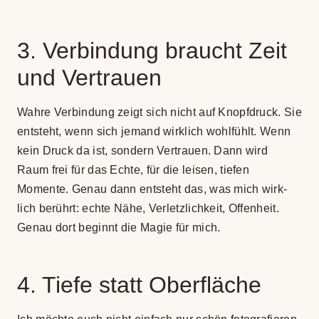
3. Ver­bin­dung braucht Zeit
und Ver­trauen
Wahre Ver­bin­dung zeigt sich nicht auf Knopf­druck. Sie
ent­steht, wenn sich jemand wirk­lich wohl­fühlt. Wenn
kein Druck da ist, son­dern Ver­trauen. Dann wird
Raum frei für das Echte, für die lei­sen, tie­fen
Momente. Genau dann ent­steht das, was mich wirk­
lich berührt: echte Nähe, Ver­letz­lich­keit, Offen­heit.
Genau dort beginnt die Magie für mich.
4. Tiefe statt Ober­flä­che