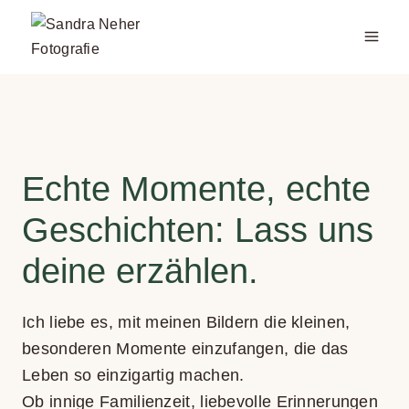
Zum
Inhalt
springen
Echte Momente, echte
Geschich­ten: Lass uns
deine erzäh­len.
Ich liebe es, mit mei­nen Bil­dern die klei­nen,
beson­de­ren Momente ein­zu­fan­gen, die das
Leben so ein­zig­ar­tig machen.
Ob innige Fami­li­en­zeit, lie­be­volle Erin­ne­run­gen