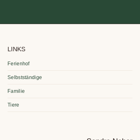
LINKS
Feri­en­hof
Selbst­stän­dige
Fami­lie
Tiere