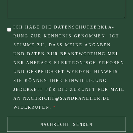
ICH HABE DIE DATEN­SCHUTZ­ER­KLÄ­
RUNG ZUR KENNT­NIS GENOM­MEN. ICH
STIMME ZU, DASS MEINE ANGA­BEN
UND DATEN ZUR BEANT­WOR­TUNG MEI­
NER ANFRAGE ELEK­TRO­NISCH ERHO­BEN
UND GESPEI­CHERT WER­DEN. HIN­WEIS:
SIE KÖN­NEN IHRE EIN­WIL­LI­GUNG
JEDER­ZEIT FÜR DIE ZUKUNFT PER MAIL
AN NACHRICHT@SANDRANEHER.DE
WIDER­RU­FEN.
*
NACHRICHT SENDEN