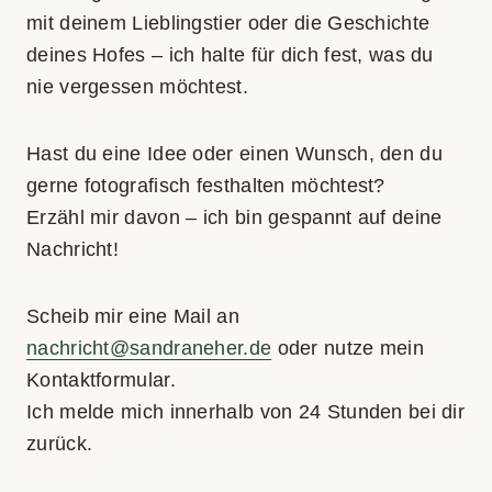
mit dei­nem Lieb­lings­tier oder die Geschichte
dei­nes Hofes – ich halte für dich fest, was du
nie ver­ges­sen möch­test.
Hast du eine Idee oder einen Wunsch, den du
gerne foto­gra­fisch fest­hal­ten möch­test?
Erzähl mir davon – ich bin gespannt auf deine
Nach­richt!
Scheib mir eine Mail an
nachricht@sandraneher.de
oder nutze mein
Kon­takt­for­mu­lar.
Ich melde mich inner­halb von 24 Stun­den bei dir
zurück.